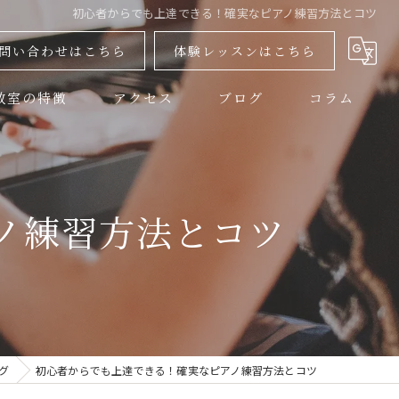
初心者からでも上達できる！確実なピアノ練習方法とコツ
問い合わせはこちら
体験レッスンはこちら
教室の特徴
アクセス
ブログ
コラム
教室
器
ノ練習方法とコツ
器
者
レッスン
グ
初心者からでも上達できる！確実なピアノ練習方法とコツ