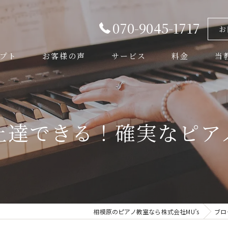
070-9045-1717
お
プト
お客様の声
サービス
料金
当
よくある質問
音楽
弦楽
上達できる！確実なピア
管楽
初心
体験
相模原のピアノ教室なら株式会社MU’s
ブロ