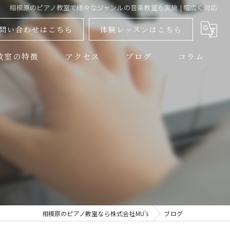
相模原のピアノ教室で様々なジャンルの音楽教室も実施 | 幅広く対応
問い合わせはこちら
体験レッスンはこちら
教室の特徴
アクセス
ブログ
コラム
教室
器
器
者
レッスン
相模原のピアノ教室なら株式会社MU’s
ブログ