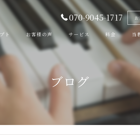
070-9045-1717
お
プト
お客様の声
サービス
料金
当
よくある質問
音楽
弦楽
ブログ
管楽
初心
体験