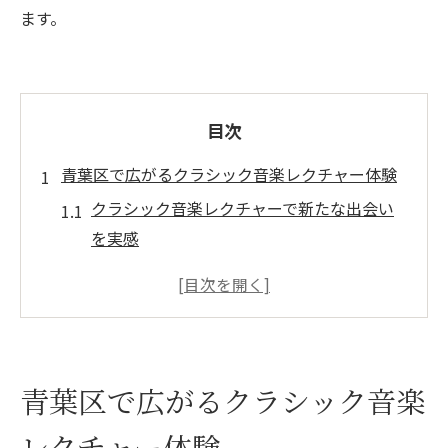
ます。
目次
青葉区で広がるクラシック音楽レクチャー体験
クラシック音楽レクチャーで新たな出会い
を実感
青葉区のクラシック音楽体験がもたらす気
づき
ピアノ調律や音楽教室選びとクラシック音
楽の関係
青葉区で広がるクラシック音楽
クラシック音楽教養が身近に感じられる青
葉区
レクチャー体験