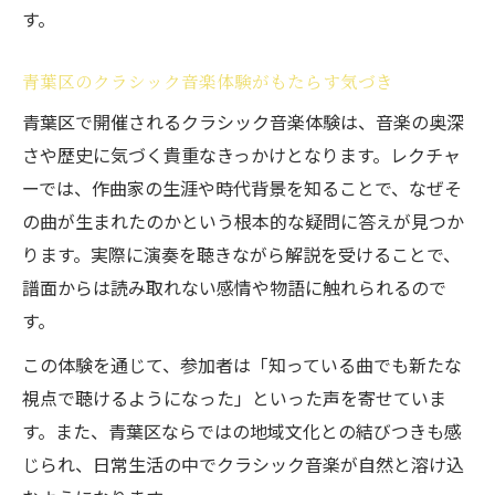
す。
高める
クラシック音楽の魅力が人と人をつなぐ理
青葉区のクラシック音楽体験がもたらす気づき
由
青葉区で開催されるクラシック音楽体験は、音楽の奥深
教養を育むクラシック音楽学習の時間
さや歴史に気づく貴重なきっかけとなります。レクチャ
演奏歴問わず楽しめる音楽レクチャーの魅力
ーでは、作曲家の生涯や時代背景を知ることで、なぜそ
初心者も楽しめるクラシック音楽レクチャ
の曲が生まれたのかという根本的な疑問に答えが見つか
ー
ります。実際に演奏を聴きながら解説を受けることで、
クラシック音楽が広げる演奏体験の可能性
譜面からは読み取れない感情や物語に触れられるので
す。
ピアノ演奏経験に関係なく味わう音楽教養
クラシック音楽の学びが人生を豊かにする
この体験を通じて、参加者は「知っている曲でも新たな
理由
視点で聴けるようになった」といった声を寄せていま
す。また、青葉区ならではの地域文化との結びつきも感
レッスンを通じたクラシック音楽の多様な
じられ、日常生活の中でクラシック音楽が自然と溶け込
魅力