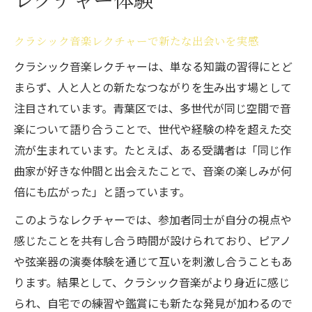
音楽教室体験でクラシック音楽の魅力再発
見
クラシック音楽レクチャーで新たな出会いを実感
美しい音色に触れるクラシック音楽教養の旅
クラシック音楽レクチャーは、単なる知識の習得にとど
クラシック音楽で美しい音色の奥深さを学
まらず、人と人との新たなつながりを生み出す場として
ぶ
注目されています。青葉区では、多世代が同じ空間で音
音楽教養を深めるクラシック音楽の学び方
楽について語り合うことで、世代や経験の枠を超えた交
ピアノレッスンを通じて広がるクラシック
流が生まれています。たとえば、ある受講者は「同じ作
音楽の世界
曲家が好きな仲間と出会えたことで、音楽の楽しみが何
倍にも広がった」と語っています。
クラシック音楽が日常に与える豊かな影響
楽器選びとクラシック音楽教養のつながり
このようなレクチャーでは、参加者同士が自分の視点や
学びと交流が生まれるクラシック音楽の時間
感じたことを共有し合う時間が設けられており、ピアノ
や弦楽器の演奏体験を通じて互いを刺激し合うこともあ
クラシック音楽を通じた地域交流の広がり
ります。結果として、クラシック音楽がより身近に感じ
音楽教室で深まるクラシック音楽への理解
られ、自宅での練習や鑑賞にも新たな発見が加わるので
ピアノ調律体験がクラシック音楽の価値を