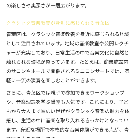
方法
の楽しさや奥深さが一層広がります。
ピアノ演奏がクラシック音楽理解を深める
クラシック音楽教養が身近に感じられる青葉区
理由
クラシック音楽が導く人生の楽しみ方を考
青葉区は、クラシック音楽教養を身近に感じられる地域
える
として注目されています。地域の音楽教室や公開レクチ
ャーが充実しており、日常生活の中で音楽文化に自然と
教室体験で知るクラシック音楽の価値
触れられる環境が整っています。たとえば、商業施設内
のサロンやホールで開催されるミニコンサートでは、気
軽に一流の演奏を楽しむことができます。
さらに、青葉区では親子で参加できるワークショップ
や、音楽理論を学ぶ講座も人気です。これにより、子ど
もから大人まで幅広い世代がクラシック音楽の魅力を体
感し、生活の中に音楽を取り入れるきっかけとなってい
ます。身近な場所で本格的な音楽体験ができる点が、青