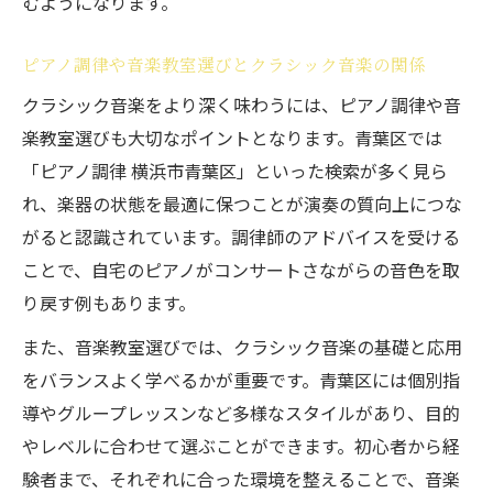
むようになります。
ピアノ愛好家も満足できる音楽教養の深め方
ピアノ愛好家におすすめのクラシック音楽
ピアノ調律や音楽教室選びとクラシック音楽の関係
講座
クラシック音楽をより深く味わうには、ピアノ調律や音
クラシック音楽教養を高めるピアノの楽し
楽教室選びも大切なポイントとなります。青葉区では
み方
「ピアノ調律 横浜市青葉区」といった検索が多く見ら
楽器や音楽教室選びがクラシック音楽に与
れ、楽器の状態を最適に保つことが演奏の質向上につな
える影響
がると認識されています。調律師のアドバイスを受ける
ピアノ調律体験で見つけるクラシック音楽
ことで、自宅のピアノがコンサートさながらの音色を取
の美しさ
り戻す例もあります。
クラシック音楽で広がるピアノ演奏の世界
また、音楽教室選びでは、クラシック音楽の基礎と応用
人生を豊かにするクラシック音楽の学び方
をバランスよく学べるかが重要です。青葉区には個別指
クラシック音楽の学びがもたらす人生の充
導やグループレッスンなど多様なスタイルがあり、目的
実感
やレベルに合わせて選ぶことができます。初心者から経
音楽教養を深めるためのクラシック音楽の
験者まで、それぞれに合った環境を整えることで、音楽