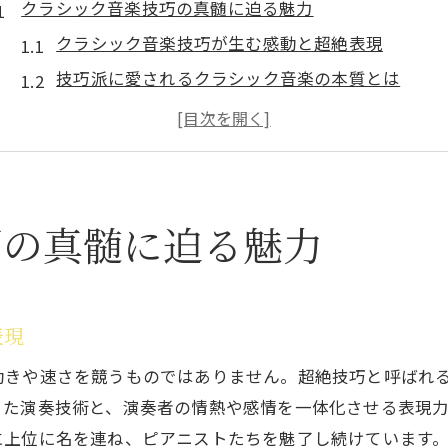
クラシック音楽技巧の真髄に迫る魅力
クラシック音楽技巧が生む感動と超絶表現
技巧派に愛されるクラシック音楽の本質とは
クラシック音楽の技巧が音楽性を高める理由
ピアノ超絶技巧とクラシック音楽の進化の関係
クラシック音楽技巧による表現力の拡大と魅力
超絶技巧を磨くクラシックの練習術
巧の真髄に迫る魅力
クラシック音楽超絶技巧を鍛える練習法の工夫
難曲攻略に役立つクラシック音楽練習ポイント
ピアノ超絶技巧のための効率的な練習法とは
表現
クラシック音楽技巧を身につける反復練習の秘訣
動きや速さを競うものではありません。超絶技巧と呼ばれ
クラシック音楽技巧習得で指先の表現力を高める
った演奏技術と、演奏者の情熱や感情を一体化させる表現
情熱的なピアニスト必見の技巧分析
に上位に名を連ね、ピアニストたちを魅了し続けています