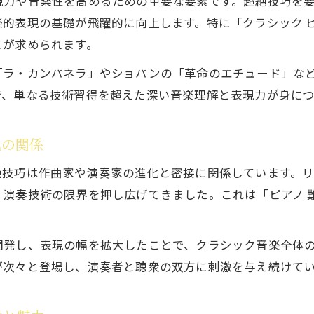
現力や音楽性を高めるための重要な要素です。超絶技巧を
激しい短調におけるクラシック音楽技巧の魅力
的表現の基礎が飛躍的に向上します。特に「クラシック ピ
クラシック音楽技巧が短調作品に与える影響とは
とが求められます。
情熱的な短調クラシック音楽技巧の分析視点
「ラ・カンパネラ」やショパンの「革命のエチュード」な
クラシック音楽技巧が短調で生まれる表現力
で、単なる技術習得を超えた深い音楽理解と表現力が身につ
難易度ランキングで見る技巧の世界
クラシック音楽難易度ランキングと技巧の関係
化の関係
難易度ランキングから読み解くクラシック音楽技
絶技巧は作曲家や演奏家の進化と密接に関係しています。
クラシック音楽技巧が映える難しい曲の特徴分析
演奏技術の限界を押し広げてきました。これは「ピアノ 難
超絶技巧曲のランキングが与える演奏者への影響
クラシック音楽技巧と難易度評価のポイント解説
開発し、表現の幅を拡大したことで、クラシック音楽全体
が次々と登場し、演奏者と聴衆の双方に刺激を与え続けて