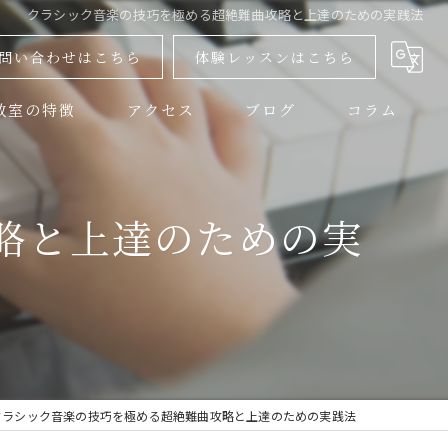
クラシック音楽の技巧を極める超絶難曲攻略と上達のための実践法
問い合わせはこちら
体験レッスンはこちら
教室の特徴
アクセス
ブログ
コラム
教室
略と上達のための実
器
器
者
レッスン
クラシック音楽の技巧を極める超絶難曲攻略と上達のための実践法