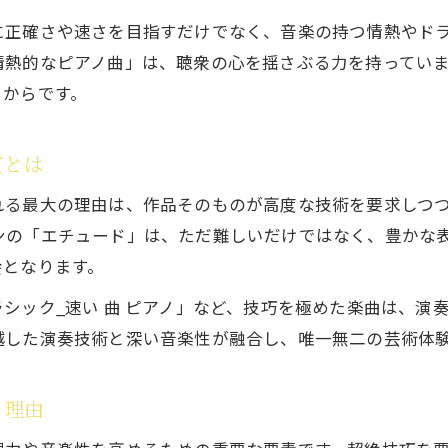
クラシック音楽技巧が情熱を支える理由
に正確さや速さを目指すだけでなく、音楽の持つ情熱やド
ピアニスト視点で分析するクラシック音楽技巧
情熱的なピアノ曲」は、聴衆の心を揺さぶる力を持ってい
クラシック音楽技巧の難所と乗り越え方の考察
るからです。
激しい曲に見るクラシック音楽技巧の本質分析
クラシック音楽技巧が導く表現と感情の高まり
質とは
技巧派が選ぶクラシック音楽の挑戦曲
れる最大の理由は、作品そのものが高度な技術を要求しつ
クラシック音楽技巧を極めるための挑戦曲選び
ンの「エチュード」は、ただ難しいだけではなく、豊かな
ピアノ超絶技巧が光るクラシック音楽の名曲紹介
会となります。
クラシック音楽技巧派に人気の難易度高い曲とは
シック_速い 曲 ピアノ」など、技巧を極めた楽曲は、演
クラシック音楽技巧と合致する挑戦曲の特徴分析
越した演奏技術と深い音楽性が融合し、唯一無二の芸術体
技巧派が選ぶクラシック音楽曲の練習戦略とは
激しい短調に潜むクラシック技巧の奥深さ
る理由
クラシック音楽技巧が際立つ短調曲の奥深さ