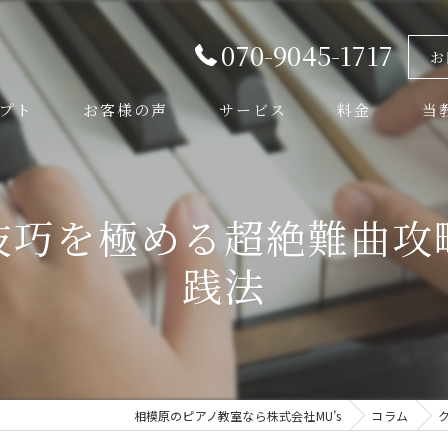
070-9045-1717
お
プト
お客様の声
サービス
料金
当
よくある質問
音楽
技巧を極める超絶難曲攻
弦楽
践法
管楽
初心
体験
相模原のピアノ教室なら株式会社MU’s
コラム