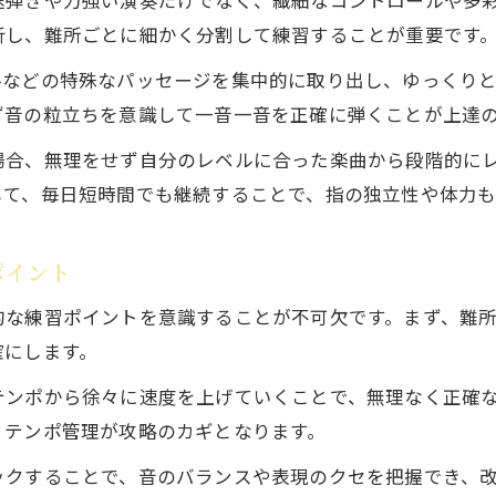
速弾きや力強い演奏だけでなく、繊細なコントロールや多
析し、難所ごとに細かく分割して練習することが重要です
ルなどの特殊なパッセージを集中的に取り出し、ゆっくり
ず音の粒立ちを意識して一音一音を正確に弾くことが上達
場合、無理をせず自分のレベルに合った楽曲から段階的に
して、毎日短時間でも継続することで、指の独立性や体力
ポイント
的な練習ポイントを意識することが不可欠です。まず、難
確にします。
テンポから徐々に速度を上げていくことで、無理なく正確
、テンポ管理が攻略のカギとなります。
ックすることで、音のバランスや表現のクセを把握でき、