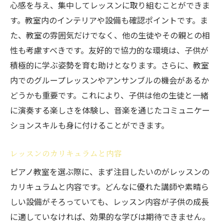
心感を与え、集中してレッスンに取り組むことができま
子供の興味を引き出すカリキュラム
す。教室内のインテリアや設備も確認ポイントです。ま
遊びながら学べるアプローチ
た、教室の雰囲気だけでなく、他の生徒やその親との相
個別指導とグループレッスンのバランス
性も考慮すべきです。友好的で協力的な環境は、子供が
音楽を楽しむための工夫
積極的に学ぶ姿勢を育む助けとなります。さらに、教室
内でのグループレッスンやアンサンブルの機会があるか
子供の自信を育むレッスン
どうかも重要です。これにより、子供は他の生徒と一緒
親子で楽しめるイベント
に演奏する楽しさを体験し、音楽を通じたコミュニケー
子供の成長をサポートするピアノ教室の選び方
ションスキルも身に付けることができます。
子供の成長段階に合わせた指導
長期的な視野でのレッスンプラン
レッスンのカリキュラムと内容
ポジティブなフィードバックの重要性
ピアノ教室を選ぶ際に、まず注目したいのがレッスンの
子供の個性を尊重する教え方
カリキュラムと内容です。どんなに優れた講師や素晴ら
成長を感じられる評価方法
しい設備がそろっていても、レッスン内容が子供の成長
に適していなければ、効果的な学びは期待できません。
親子のコミュニケーションを促す工夫