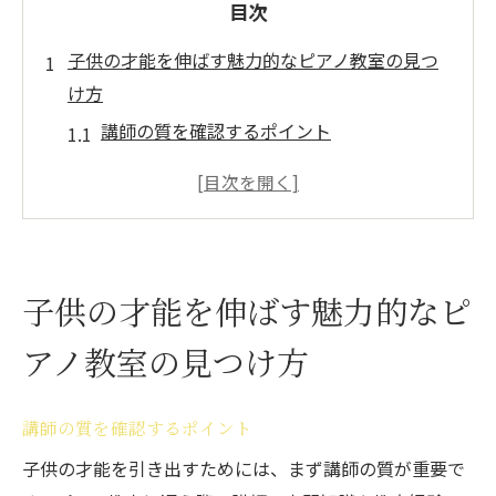
目次
子供の才能を伸ばす魅力的なピアノ教室の見つ
け方
講師の質を確認するポイント
教室の雰囲気と子供の相性
レッスンのカリキュラムと内容
費用とレッスンのコストパフォーマンス
教室の立地と通いやすさ
子供の才能を伸ばす魅力的なピ
実際のレッスン体験談をチェック
アノ教室の見つけ方
子供が楽しく学ぶためのピアノ教室の選び方の
コツ
子供の興味を引き出す教え方
講師の質を確認するポイント
楽しく学べるレッスン方法
子供の才能を引き出すためには、まず講師の質が重要で