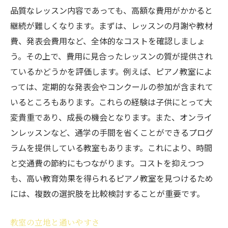
初心者でも安心のサポート体制
品質なレッスン内容であっても、高額な費用がかかると
初めてのピアノ教室で失敗しないためのポ
継続が難しくなります。まずは、レッスンの月謝や教材
イント
費、発表会費用など、全体的なコストを確認しましょ
子供に合ったピアノ教室を見つけるためのヒン
う。その上で、費用に見合ったレッスンの質が提供され
ト
ているかどうかを評価します。例えば、ピアノ教室によ
っては、定期的な発表会やコンクールの参加が含まれて
子供の性格に合った教室選び
いるところもあります。これらの経験は子供にとって大
体験レッスンを活用する方法
変貴重であり、成長の機会となります。また、オンライ
口コミと評判のリサーチ
ンレッスンなど、通学の手間を省くことができるプログ
実際のレッスン見学の重要性
ラムを提供している教室もあります。これにより、時間
長期的な視点での教室選び
と交通費の節約にもつながります。コストを抑えつつ
親子で楽しめる教室の探し方
も、高い教育効果を得られるピアノ教室を見つけるため
には、複数の選択肢を比較検討することが重要です。
教室の立地と通いやすさ