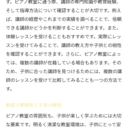
す。ピアノ教室に通う際、講師の専門知識や教育経験、
子供の成長をサポートする環境
そして指導方法について確認することが大切です。例え
練習が楽しくなる工夫
ば、講師の経歴やこれまでの実績を調べることで、信頼
ピアノ教室のイベントや発表会
できる講師かどうかを判断することができます。また、
子供のペースに合わせたレッスン
体験レッスンを受けることもおすすめです。実際にレッ
親として選びたい！子供に最適なピアノ教室の
スンを受けてみることで、講師の教え方や子供との相性
特徴
を確認することができます。さらに、ピアノ教室によっ
信頼できる講師の存在
ては、複数の講師が在籍している場合もあります。その
子供に合ったレッスンスタイル
ため、子供に合った講師を見つけるためには、複数の講
子供の成長を見守るサポート体制
師のレッスンを受けて比較してみることも一つの方法で
す。
教室の安全性と清潔さ
保護者とのコミュニケーション
教室の雰囲気と子供の相性
レッスンの柔軟性と対応力
ピアノ教室の雰囲気も、子供が楽しく学ぶためには大切
学びの楽しさを提供するピアノ教室を選ぶポイ
な要素です。明るく清潔な教室環境は、子供にとって安
ント