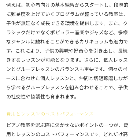
例えば、初心者向けの基本練習からスタートし、段階的
子供がピアノを楽しみながら学ぶための教室選
に難易度を上げていくプログラムが整っている教室は、
び
子供が無理なく成長できる環境を提供します。また、ク
子供が楽しめるレッスンの工夫
ラシックだけでなくポピュラー音楽やジャズなど、多様
ピアノを学ぶ楽しさを伝える方法
なジャンルに触れることができるカリキュラムも魅力で
子供の興味を引き出すアクティビティ
す。これにより、子供の興味や好奇心を引き出し、長続
楽器に触れる機会を増やす
きするレッスンが可能となります。さらに、個人レッス
仲間と一緒に学ぶ楽しさ
ンとグループレッスンのバランスも重要です。個々のペ
成功体験を積み重ねるレッスン
ースに合わせた個人レッスンと、仲間と切磋琢磨しなが
ら学べるグループレッスンを組み合わせることで、子供
初めてのピアノ教室選びで注意すべきポイント
の社交性や協調性も育まれます。
初心者向けのカリキュラム
最初のレッスンの体験談をチェック
費用とレッスンのコストパフォーマンス
子供の興味を引く教室の選び方
ピアノ教室を選ぶ際に欠かせないポイントの一つが、費
最初に確認すべき費用と条件
用とレッスンのコストパフォーマンスです。どれだけ高