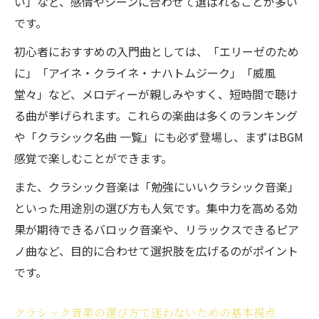
い」など、感情やシーンに合わせて選ばれることが多い
決法
です。
クラシック音楽メロディー検索や鼻歌検索
初心者におすすめの入門曲としては、「エリーゼのため
の活用術
に」「アイネ・クライネ・ナハトムジーク」「威風
クラシック 曲名 わからない状態から特定す
堂々」など、メロディーが親しみやすく、短時間で聴け
るコツ
る曲が挙げられます。これらの楽曲は多くのランキング
断片的メロディーでクラシック音楽を探す
や「クラシック名曲 一覧」にも必ず登場し、まずはBGM
実践法
感覚で楽しむことができます。
クラシック音楽の曲名特定で役立つ無料ツ
また、クラシック音楽は「勉強にいいクラシック音楽」
ール紹介
といった用途別の選び方も人気です。集中力を高める効
勉強や気分転換に役立つクラシック音楽活用術
果が期待できるバロック音楽や、リラックスできるピア
勉強にいいクラシック音楽の選び方と効果
ノ曲など、目的に合わせて選択肢を広げるのがポイント
的活用法
です。
気分転換できるクラシック音楽の名曲一覧
を活用
クラシック音楽の選び方で迷わないための基本視点