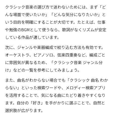
クラシック音楽で集中力を高めるポイント
クラシック音楽の選び方で迷わないためには、まず「ど
解説
んな場面で使いたいか」「どんな気分になりたいか」と
クラシック 有名な曲 明るい雰囲気の選び方
いう目的を明確にすることが大切です。たとえば、仕事
や勉強のBGMとして使うなら、歌詞がなくリズムが安定
泣けるクラシック名曲で心を癒す活用方法
している作品が適しています。
目的に合わせたクラシック音楽のベストな選択
肢
次に、ジャンルや楽器編成で絞り込む方法も有効です。
クラシック音楽を目的別に選ぶメリットと
オーケストラ、ピアノソロ、弦楽四重奏など、編成ごと
注意点
に雰囲気が異なるため、「クラシック音楽 ジャンル分
け」などの一覧を参考にしてみましょう。
用途別クラシック音楽で最適な一曲を見つ
ける
また、曲名がわからない場合でも「クラシック 曲名 わか
気分やシーンに合うクラシック音楽選択の
らない」といった検索ワードや、メロディー検索アプリ
コツ
を活用することで、気になる曲にたどり着きやすくなり
ます。自分の「好き」を手がかりに選ぶことで、自然と
クラシック名曲一覧を使ったシチュエーシ
選択肢が広がります。
ョン別選曲例