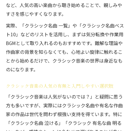
ポイント
など、人気の高い楽曲から聴き始めることで、親しみや
ジャンル別に探せるクラシック音楽の世界
すさを感じやすくなります。
クラシック音楽ジャンル分けで選択肢を広
実際、「クラシック名曲 一覧」や「クラシック名曲ベス
げる方法
ト10」などのリストを活用し、まずは気分転換や作業用
交響曲や協奏曲などジャンル別の楽しみ方
BGMとして取り入れるのもおすすめです。難解な理論や
入門
作曲家の背景を知らなくても、心地よい旋律に触れるこ
とから始めるだけで、クラシック音楽の世界は身近なも
クラシック音楽ジャンルごとのおすすめの
のになります。
選び方
クラシック音楽ジャンルから使える場面別
クラシック音楽の人気の有無と入門しやすい選択肢
選曲術
「クラシック音楽は人気がないのでは？」と疑問に思う
ジャンルから探すクラシック音楽の効率的
方も多いですが、実際にはクラシック名曲や有名な作曲
な見つけ方
家の作品は世代を問わず根強い支持を得ています。特に
曲名がわからない時のクラシック音楽発見法
「クラシック名曲 泣ける」「クラシック 有名な曲 明る
クラシック音楽の曲名がわからない時の解