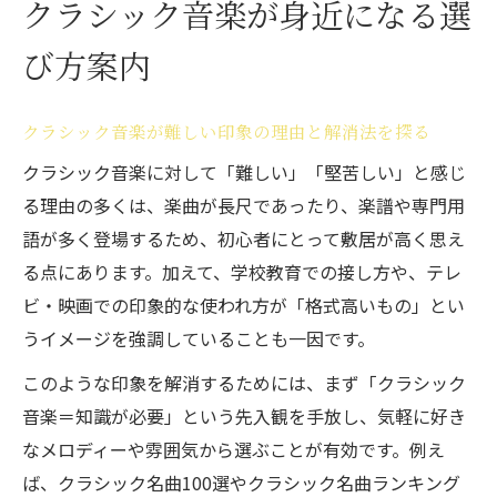
クラシック音楽が身近になる選
クラシック音楽を身近に感じるための具体
的ステップ
び方案内
クラシック音楽の選び方で活用できる一覧
情報とは
クラシック音楽が難しい印象の理由と解消法を探る
名曲一覧で選ぶクラシック音楽の楽しみ方
クラシック音楽に対して「難しい」「堅苦しい」と感じ
クラシック名曲一覧から自分に合う曲を見
る理由の多くは、楽曲が長尺であったり、楽譜や専門用
つける方法
語が多く登場するため、初心者にとって敷居が高く思え
クラシック名曲100選を活用した選び方のコ
る点にあります。加えて、学校教育での接し方や、テレ
ツ
ビ・映画での印象的な使われ方が「格式高いもの」とい
クラシック音楽ランキングで人気曲を知る
うイメージを強調していることも一因です。
メリット
このような印象を解消するためには、まず「クラシック
クラシック名曲ベスト10の選出基準と活用
音楽＝知識が必要」という先入観を手放し、気軽に好き
法
なメロディーや雰囲気から選ぶことが有効です。例え
クラシック音楽有名作品の特徴を押さえる
ば、クラシック名曲100選やクラシック名曲ランキング