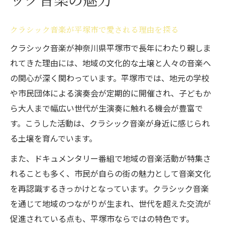
クラシック音楽の歴史を映し出す番組の役
割
クラシック音楽が平塚市で愛される理由を探る
長寿ドキュメンタリーから学ぶ音楽の歩み
クラシック音楽が神奈川県平塚市で長年にわたり親しま
クラシック音楽の進化を番組でたどる新発
れてきた理由には、地域の文化的な土壌と人々の音楽へ
見
の関心が深く関わっています。平塚市では、地元の学校
や市民団体による演奏会が定期的に開催され、子どもか
平塚市と音楽の歴史が交差する瞬間
ら大人まで幅広い世代が生演奏に触れる機会が豊富で
番組を通じて知る音楽家の知られざる物語
す。こうした活動は、クラシック音楽が身近に感じられ
暮らしに彩りを与えるクラシック音楽体験
る土壌を育んでいます。
クラシック音楽が日常にもたらす癒やしと
また、ドキュメンタリー番組で地域の音楽活動が特集さ
感動
れることも多く、市民が自らの街の魅力として音楽文化
平塚市で楽しむ上質なクラシック音楽体験
を再認識するきっかけとなっています。クラシック音楽
家族で味わうクラシック音楽の豊かな時間
を通じて地域のつながりが生まれ、世代を超えた交流が
音楽番組が暮らしに広げる新しい発見
促進されている点も、平塚市ならではの特色です。