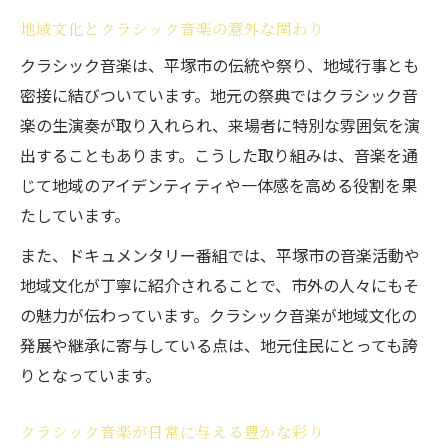
音楽文化を伝える番組の魅力と見どころ
地域文化とクラシック音楽の意外な関わり
クラシック音楽が番組で伝える感動の瞬間
クラシック音楽は、平塚市の伝統や祭り、地域行事とも
家族で楽しめるクラシック音楽の新しい楽しみ
密接に結びついています。地元の祭典ではクラシック音
方
楽の生演奏が取り入れられ、来場者に特別な雰囲気を演
家族で体感するクラシック音楽の楽しさ
出することもあります。こうした取り組みは、音楽を通
じて地域のアイデンティティや一体感を高める役割を果
平塚市で見つける親子向け音楽体験の魅力
たしています。
クラシック音楽が家族の会話を豊かにする
理由
また、ドキュメンタリー番組では、平塚市の音楽活動や
地域文化が丁寧に紹介されることで、市外の人々にもそ
音楽番組をきっかけに広がる家族の学び
の魅力が伝わっています。クラシック音楽が地域文化の
自宅で楽しむクラシック音楽と過ごす時間
発展や継承に寄与している点は、地元住民にとっても誇
りとなっています。
クラシック音楽が日常に与える豊かな彩り