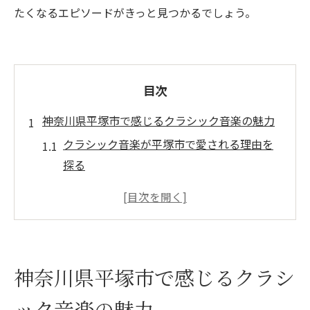
たくなるエピソードがきっと見つかるでしょう。
目次
神奈川県平塚市で感じるクラシック音楽の魅力
クラシック音楽が平塚市で愛される理由を
探る
地元イベントで味わうクラシック音楽の深
い余韻
地域文化とクラシック音楽の意外な関わり
クラシック音楽が日常に与える豊かな彩り
神奈川県平塚市で感じるクラシ
平塚市で体験する音楽の新たな魅力とは
ック音楽の魅力
ドキュメンタリー番組が伝える音楽の深い歴史