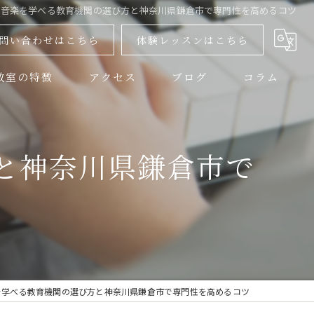
ク音楽を学べる教育機関の選び方と神奈川県鎌倉市で専門性を高めるコツ
問い合わせはこちら
体験レッスンはこちら
教室の特徴
アクセス
ブログ
コラム
教室
と神奈川県鎌倉市で
器
器
者
レッスン
を学べる教育機関の選び方と神奈川県鎌倉市で専門性を高めるコツ