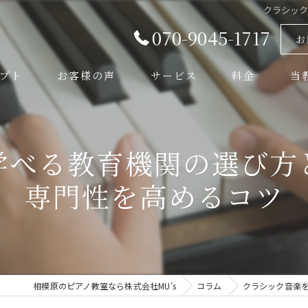
クラシッ
070-9045-1717
お
プト
お客様の声
サービス
料金
当
よくある質問
音楽
学べる教育機関の選び方
弦楽
専門性を高めるコツ
管楽
初心
体験
相模原のピアノ教室なら株式会社MU’s
コラム
クラシック音楽