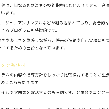
価値は、単なる楽器演奏の技術指導にとどまりません。音
鎌倉市でクラシック音楽を始めるポイント
ています。
クラシック音楽教育のスタートに必要な準備
ェージュ、アンサンブルなどが組み込まれており、総合的
クラシック音楽の基礎から学べる鎌倉市の環境
できるプログラムも特徴的です。
自分に最適なクラシック音楽の学び方とは
深さや楽しさを体感しながら、将来の進路や自己実現にも
クラシック音楽教育機関の選び方と基準を解説
かにするための土台となっています。
自分に合うクラシック音楽学習スタイルを探す
クラシック音楽で目標達成する学び方のコツ
ムを比較検討
クラシック音楽教育で最適なカリキュラム選び
クラシック音楽学習の効果的な進め方とは
ュラムの内容や指導方針をしっかり比較検討することが重
視のところもあります。
タイルや雰囲気を確認するのも有効です。発表会やコンク
。