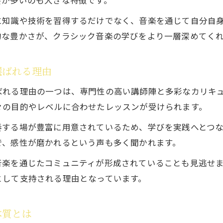
会が多いのも大きな特徴です。
専門的なクラシック音楽指導のポイント
に知識や技術を習得するだけでなく、音楽を通じて自分自
クラシック音楽教育で得られる専門スキルとは
的な豊かさが、クラシック音楽の学びをより一層深めてく
クラシック音楽教育機関選びで大切な視点
専門性を伸ばすクラシック音楽の学び方を探る
選ばれる理由
体験レッスンが充実したクラシック教育の探し方
ばれる理由の一つは、専門性の高い講師陣と多彩なカリキ
クラシック音楽体験レッスンのメリットを知る
々の目的やレベルに合わせたレッスンが受けられます。
体験レッスンでクラシック音楽の魅力を実感
奏する場が豊富に用意されているため、学びを実践へとつ
クラシック音楽教育機関の体験レッスン活用術
で、感性が磨かれるという声も多く聞かれます。
体験から始めるクラシック音楽の学び方
音楽を通じたコミュニティが形成されていることも見逃せ
クラシック音楽教育機関選びと体験レッスン活用
として支持される理由となっています。
クラシック音楽への一歩を鎌倉市で踏み出す方法
クラシック音楽を鎌倉市で始めるための第一歩
本質とは
クラシック音楽教育機関での学び方を紹介