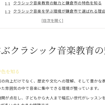
クラシック音楽教育の魅力と鎌倉市の特色を知る
クラシック音楽を学ぶ環境が鎌倉市で選ばれる理
教育機関が提供するクラシック音楽の本質とは
クラシック音楽教育機関のカリキュラムを比較検
クラシック音楽教育の歴史と鎌倉市の関係性
クラシック音楽を深めたい人に鎌倉市の選択肢
学ぶクラシック音楽教育の
クラシック音楽専門機関の選択肢とその魅力
鎌倉市で選べるクラシック音楽コースの特徴
クラシック音楽教育機関を比較する際のポイント
特色を知る
自分に合うクラシック音楽教育の見つけ方
術の向上だけでなく、歴史や文化への理解、そして豊かな
クラシック音楽で専門性を高める学校選びの秘訣
いた雰囲気の中で音楽に集中できる環境が整っています。
専門性を高めるならクラシック音楽教育機関へ
機関が点在し、子どもから大人まで幅広い世代がレッスン
クラシック音楽教育機関が専門性向上に最適な理