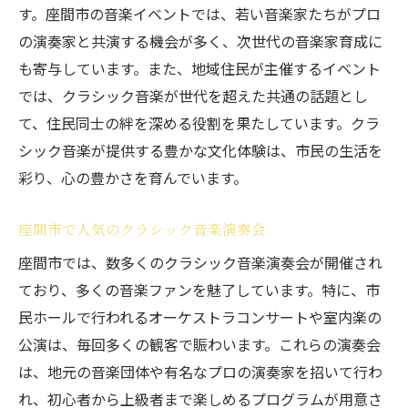
す。座間市の音楽イベントでは、若い音楽家たちがプロ
座間市でのクラシック音楽体験が日常を彩る理
の演奏家と共演する機会が多く、次世代の音楽家育成に
由
も寄与しています。また、地域住民が主催するイベント
日常に彩りを加える座間市のクラシック音
では、クラシック音楽が世代を超えた共通の話題とし
楽
て、住民同士の絆を深める役割を果たしています。クラ
座間市のクラシック音楽がもたらす日常の
シック音楽が提供する豊かな文化体験は、市民の生活を
変化
彩り、心の豊かさを育んでいます。
音楽が座間市の日々に与えるポジティブな
影響
座間市で人気のクラシック音楽演奏会
座間市でのクラシック音楽が日常生活を豊
座間市では、数多くのクラシック音楽演奏会が開催され
かに
ており、多くの音楽ファンを魅了しています。特に、市
クラシック音楽が座間市の暮らしを輝かせ
民ホールで行われるオーケストラコンサートや室内楽の
る
公演は、毎回多くの観客で賑わいます。これらの演奏会
座間市での日常をクラシック音楽で彩る方
は、地元の音楽団体や有名なプロの演奏家を招いて行わ
法
れ、初心者から上級者まで楽しめるプログラムが用意さ