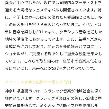
奏会が中心でしたが、現在では国際的なアーティストを
動
迎える大規模なフェスティバルも開催されています。特
座間市でしか味わえない音楽の深い感動
に、座間市のホールはその優れた音響設備とともに、多
クラシック音楽が作る座間市での特別なひ
くの観客を引き寄せる要因となっています。イベントは
ととき
単に音楽を楽しむだけでなく、クラシック音楽を通じた
クラシック音楽で広がる座間市の文化的魅力を
地域の活性化にも寄与しています。また、若手音楽家の
探る
育成にも注力しており、地元の音楽愛好家とプロフェッ
座間市の文化を彩るクラシック音楽の魅力
ショナルが共に交流する場所として重要な役割を果たし
クラシック音楽が座間市の文化に与える影
ています。これらの取り組みは、座間市の音楽文化をさ
響
らに豊かにし、未来へとつなげる力となっています。
座間市での音楽文化の多様性を発見
クラシック音楽が座間市で果たす役割
クラシック音楽で座間市の文化を深く知る
座間市の文化に溶け込むクラシック音楽
神奈川県座間市では、クラシック音楽が地域社会に深く
根付いています。クラシック音楽はその美しい旋律と歴
座間市の文化的魅力をクラシック音楽で探
史的背景を通じて、聴く人々に感動と学びを提供しま
る