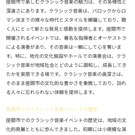
新しいクラシック音楽の楽しみ方を座間市
座間市で楽しむクラシック音楽の魅力は、その多様性と
で
深遠さにあります。クラシック音楽は、バロックからロ
マン派までの様々な時代とスタイルを網羅しており、聴
座間市で再発見するクラシック音楽の魅力
く人にとって新たな発見と感動を提供します。座間市で
座間市の名曲演奏会の見どころ
開催されるイベントでは、著名な指揮者とオーケストラ
クラシック音楽の新たな一面を座間市で知
による演奏があり、その音楽は一瞬にして心を奪いま
る
す。特に、地元の文化施設やホールでの演奏会は、クラ
座間市でクラシック音楽の未来を感じる
シック音楽が地域社会とどのように調和し、成長してき
座間市のクラシック音楽100選で心に残る感動
たかを実感できる場です。クラシック音楽の奥深さは、
体験を
そのまま座間市の文化的な豊かさを象徴しており、訪れ
感動的なクラシック音楽の体験を座間市で
る人々に忘れられない体験を提供します。
座間市で心に響くクラシック音楽の秘訣
座間市でのクラシック音楽イベントの歴史
忘れられないクラシック音楽の瞬間を座間
市で
座間市でのクラシック音楽イベントの歴史は、地域の文
化的発展とともに歩んできました。初期には小規模な演
座間市のクラシック音楽体験がもたらす感