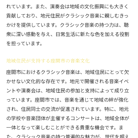
れています。また、演奏会は地域の文化振興にも大きく
クラシック音楽と座間市が織りなす特別なひと
貢献しており、地元住民がクラシック音楽に親しむきっ
ときを
かけを提供しています。クラシック音楽の持つ力は、聴
座間市でのクラシック音楽と共に過ごす時
衆に深い感動を与え、日常生活に新たな色を加える役割
間
を担っています。
特別なひとときを演出する座間市のクラシ
ック音楽
地域住民が支持する座間市の音楽文化
座間市の魅力的なクラシック音楽イベント
座間市におけるクラシック音楽は、地域住民にとって欠
クラシック音楽が座間市で作る特別な瞬間
かせない文化的な存在です。地元で開催される音楽イベ
座間市での音楽と共に過ごす豊かな時間
ントや演奏会は、地域住民の参加と支持によって成り立
クラシック音楽が座間市で生む特別な経験
っています。座間市では、音楽を通じて地域の絆が強化
座間市で開催されるクラシック音楽イベントの
され、住民同士の交流が促進されています。特に、地元
楽しみ方
の学校や音楽団体が主催するコンサートは、地域全体が
一体となって楽しむことができる貴重な機会です。ま
座間市のクラシック音楽イベントの見どこ
た、クラシック音楽の持つ普遍的な魅力が、世代を超え
ろ