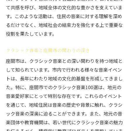
て共感を呼び、地域全体の文化的な豊かさを支えていま
イベントを盛り上げる座間市のクラシック
す。このような活動は、住民の音楽に対する理解を深め
音楽
るだけでなく、地域社会の結束力を強化する上で重要な
座間市でクラシック音楽イベントを楽しむ
役割を果たしています。
方法
クラシック音楽イベントの楽しさを座間市
クラシック音楽と座間市の関わりの深さ
で体験
座間市は、クラシック音楽との深い関わりを持つ地域と
座間市の音楽イベントでのクラシック音楽
して知られています。市内で行われる様々な音楽イベン
の魅力
トは、長年にわたり地域の文化的基盤を形成してきまし
座間市のクラシック音楽イベントでの楽し
た。特に、座間市でのクラシック音楽100選は、地元の
み方
音楽愛好家にとって特別な存在です。これらのイベント
クラシック音楽が座間市で心に響く理由とは
を通じて、地域住民は音楽の歴史や背景に触れ、クラシ
座間市でクラシック音楽が心に響く理由
ック音楽の深奥に迫ることができます。また、地元の音
楽団体や教育機関は、若い世代にクラシック音楽の魅力
心に残る座間市のクラシック音楽の魅力