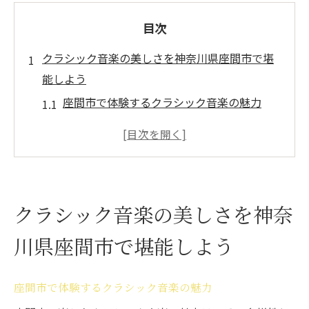
目次
クラシック音楽の美しさを神奈川県座間市で堪
能しよう
座間市で体験するクラシック音楽の魅力
座間市でのクラシック音楽イベントの歴史
クラシック音楽が座間市で果たす役割
座間市で人気のクラシック音楽演奏会
地域住民が支持する座間市の音楽文化
クラシック音楽の美しさを神奈
クラシック音楽と座間市の関わりの深さ
川県座間市で堪能しよう
名曲が響き渡る座間市でクラシック音楽の新た
な魅力を発見
座間市での名曲鑑賞の楽しみ
座間市で体験するクラシック音楽の魅力