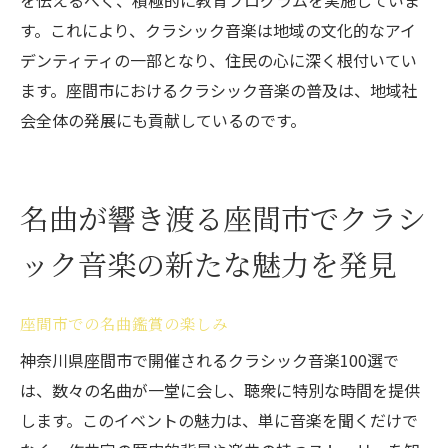
を伝えるべく、積極的に教育プログラムを実施していま
座間市の音楽体験が心に響くその理由
す。これにより、クラシック音楽は地域の文化的なアイ
座間市でのクラシック音楽が持つ特別な力
デンティティの一部となり、住民の心に深く根付いてい
クラシック音楽が座間市で心を動かす理由
ます。座間市におけるクラシック音楽の普及は、地域社
座間市で感じるクラシック音楽の深い感動
会全体の発展にも貢献しているのです。
名曲が響き渡る座間市でクラシ
ック音楽の新たな魅力を発見
座間市での名曲鑑賞の楽しみ
神奈川県座間市で開催されるクラシック音楽100選で
は、数々の名曲が一堂に会し、聴衆に特別な時間を提供
します。このイベントの魅力は、単に音楽を聞くだけで